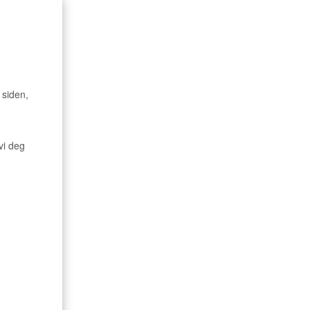
s siden,
 vi deg